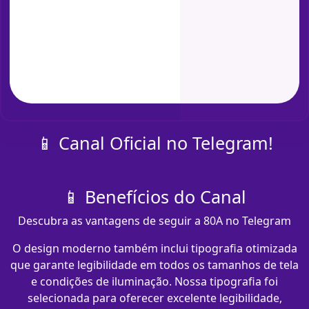
📱 Canal Oficial no Telegram!
📱 Benefícios do Canal
Descubra as vantagens de seguir a 80A no Telegram
O design moderno também inclui tipografia otimizada
que garante legibilidade em todos os tamanhos de tela
e condições de iluminação. Nossa tipografia foi
selecionada para oferecer excelente legibilidade,