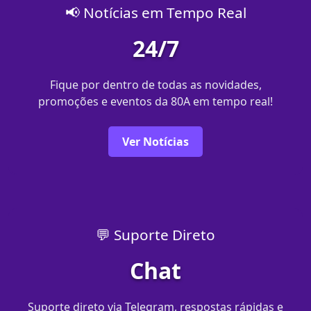
📢 Notícias em Tempo Real
24/7
Fique por dentro de todas as novidades,
promoções e eventos da 80A em tempo real!
Ver Notícias
💬 Suporte Direto
Chat
Suporte direto via Telegram, respostas rápidas e