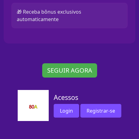
🎁 Receba bônus exclusivos
automaticamente
SEGUIR AGORA
Acessos
Login
Registrar-se