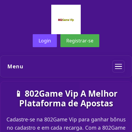
Login
Registrar-se
Menu
📱 802Game Vip A Melhor
Plataforma de Apostas
Cadastre-se na 802Game Vip para ganhar bônus
no cadastro e em cada recarga. Com a 802Game