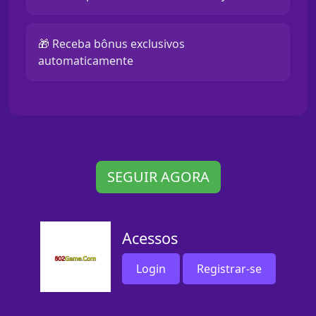
🎁 Receba bônus exclusivos
automaticamente
SEGUIR AGORA
Acessos
Login
Registrar-se