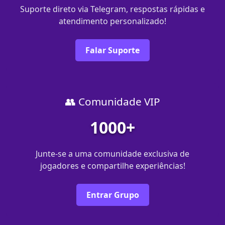
Suporte direto via Telegram, respostas rápidas e
atendimento personalizado!
Falar Suporte
👥 Comunidade VIP
1000+
Junte-se a uma comunidade exclusiva de
jogadores e compartilhe experiências!
Entrar Grupo