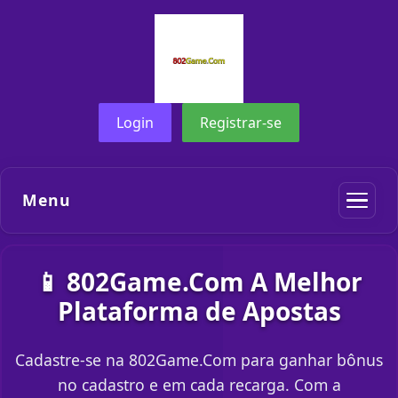
Login
Registrar-se
Menu
📱 802Game.Com A Melhor
Plataforma de Apostas
Cadastre-se na 802Game.Com para ganhar bônus
no cadastro e em cada recarga. Com a