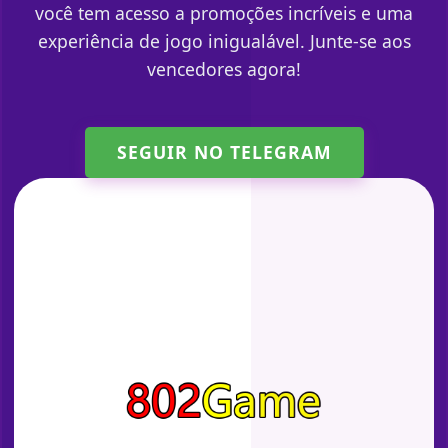
você tem acesso a promoções incríveis e uma
experiência de jogo inigualável. Junte-se aos
vencedores agora!
SEGUIR NO TELEGRAM