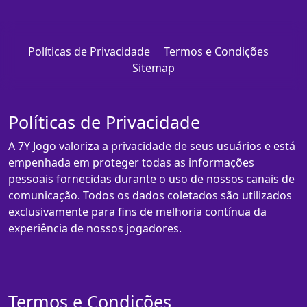
Políticas de Privacidade
Termos e Condições
Sitemap
Políticas de Privacidade
A 7Y Jogo valoriza a privacidade de seus usuários e está
empenhada em proteger todas as informações
pessoais fornecidas durante o uso de nossos canais de
comunicação. Todos os dados coletados são utilizados
exclusivamente para fins de melhoria contínua da
experiência de nossos jogadores.
Termos e Condições