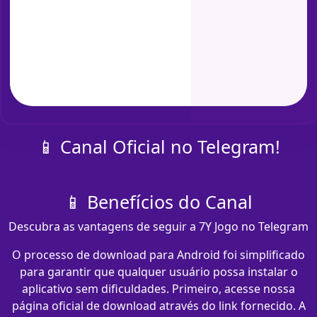
📱 Canal Oficial no Telegram!
📱 Benefícios do Canal
Descubra as vantagens de seguir a 7Y Jogo no Telegram
O processo de download para Android foi simplificado
para garantir que qualquer usuário possa instalar o
aplicativo sem dificuldades. Primeiro, acesse nossa
página oficial de download através do link fornecido. A