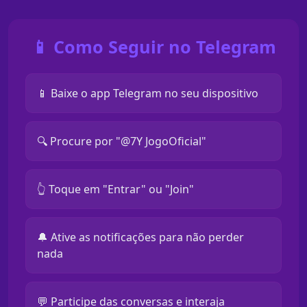
📱 Como Seguir no Telegram
📱 Baixe o app Telegram no seu dispositivo
🔍 Procure por "@7Y JogoOficial"
👆 Toque em "Entrar" ou "Join"
🔔 Ative as notificações para não perder
nada
💬 Participe das conversas e interaja