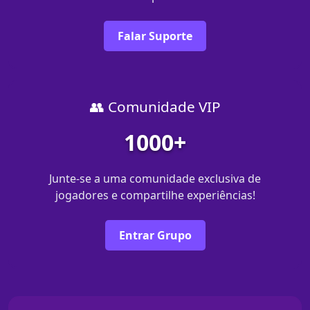
Falar Suporte
👥 Comunidade VIP
1000+
Junte-se a uma comunidade exclusiva de
jogadores e compartilhe experiências!
Entrar Grupo