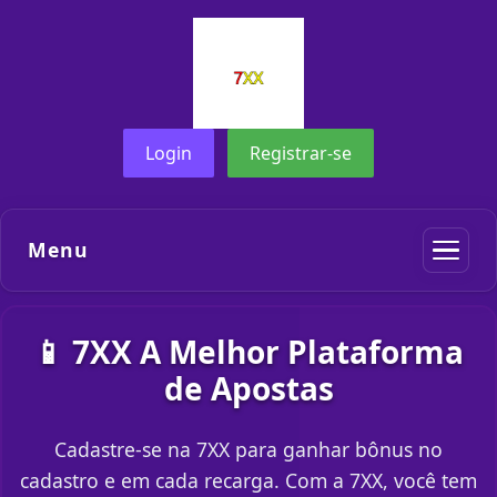
Login
Registrar-se
Menu
📱 7XX A Melhor Plataforma
de Apostas
Cadastre-se na 7XX para ganhar bônus no
cadastro e em cada recarga. Com a 7XX, você tem