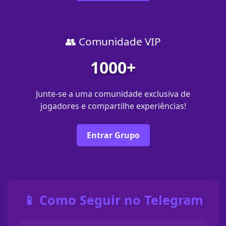
👥 Comunidade VIP
1000+
Junte-se a uma comunidade exclusiva de
jogadores e compartilhe experiências!
Entrar Grupo
📱 Como Seguir no Telegram