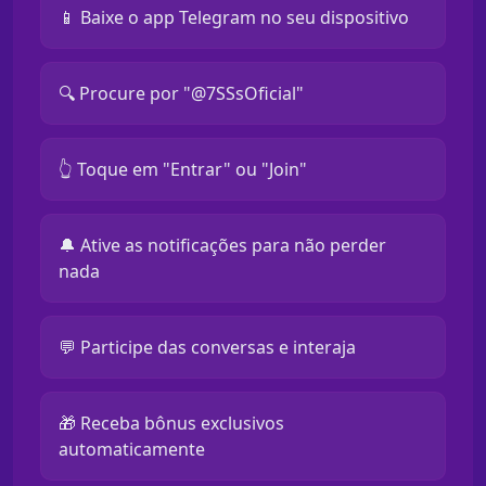
📱 Baixe o app Telegram no seu dispositivo
🔍 Procure por "@7SSsOficial"
👆 Toque em "Entrar" ou "Join"
🔔 Ative as notificações para não perder
nada
💬 Participe das conversas e interaja
🎁 Receba bônus exclusivos
automaticamente