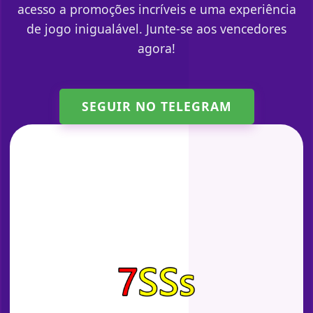
acesso a promoções incríveis e uma experiência
de jogo inigualável. Junte-se aos vencedores
agora!
SEGUIR NO TELEGRAM