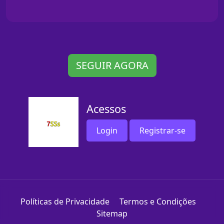
SEGUIR AGORA
Acessos
Login
Registrar-se
Políticas de Privacidade
Termos e Condições
Sitemap