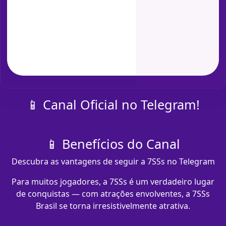
📱 Canal Oficial no Telegram!
📱 Benefícios do Canal
Descubra as vantagens de seguir a 7SSs no Telegram
Para muitos jogadores, a 7SSs é um verdadeiro lugar
de conquistas — com atrações envolventes, a 7SSs
Brasil se torna irresistivelmente atrativa.