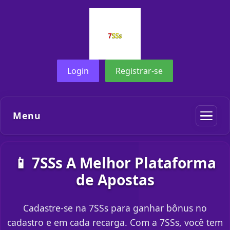
Login
Registrar-se
Menu
📱 7SSs A Melhor Plataforma
de Apostas
Cadastre-se na 7SSs para ganhar bônus no
cadastro e em cada recarga. Com a 7SSs, você tem