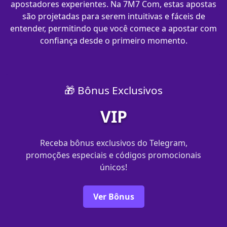
apostadores experientes. Na 7M7 Com, estas apostas
são projetadas para serem intuitivas e fáceis de
entender, permitindo que você comece a apostar com
confiança desde o primeiro momento.
🎁 Bônus Exclusivos
VIP
Receba bônus exclusivos do Telegram,
promoções especiais e códigos promocionais
únicos!
Ver Bônus