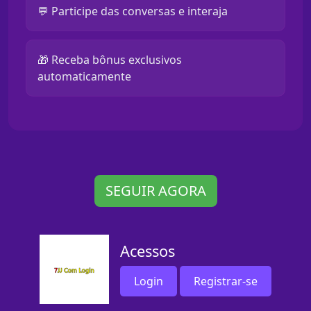
💬 Participe das conversas e interaja
🎁 Receba bônus exclusivos
automaticamente
SEGUIR AGORA
Acessos
Login
Registrar-se