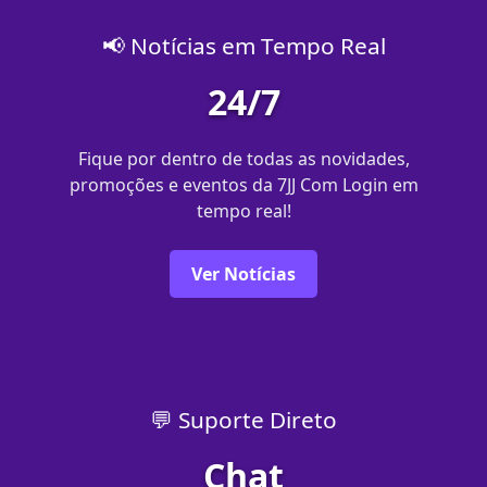
📢 Notícias em Tempo Real
24/7
Fique por dentro de todas as novidades,
promoções e eventos da 7JJ Com Login em
tempo real!
Ver Notícias
💬 Suporte Direto
Chat