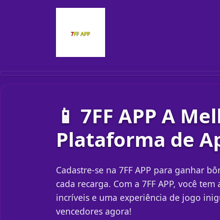
📱 7FF APP A Mel
Plataforma de A
Cadastre-se na 7FF APP para ganhar bô
cada recarga. Com a 7FF APP, você tem
incríveis e uma experiência de jogo inig
vencedores agora!