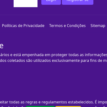
Políticas de Privacidade
Termos e Condições
Sitemap
de
suários e está empenhada em proteger todas as informações
os coletados são utilizados exclusivamente para fins de m
tar todas as regras e regulamentos estabelecidos. É impo