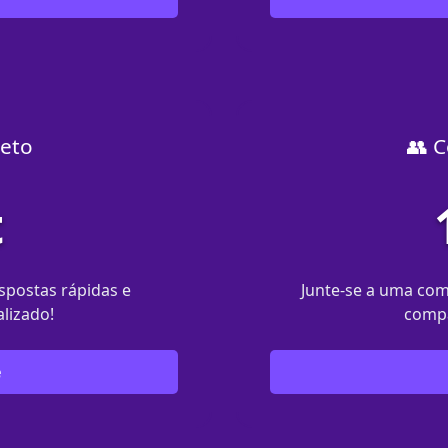
reto
👥 
t
espostas rápidas e
Junte-se a uma com
lizado!
compa
e