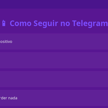
📱 Como Seguir no Telegram
ositivo
erder nada