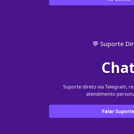
💬 Suporte Di
Cha
Suporte direto via Telegram, r
atendimento persona
Falar Suport