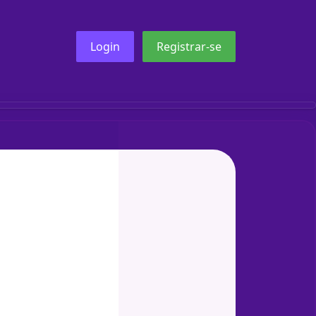
Login
Registrar-se