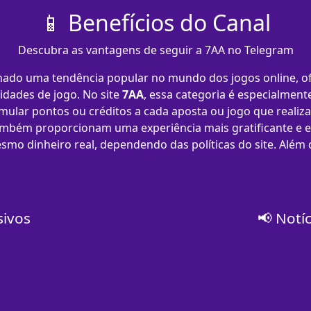
📱 Benefícios do Canal
Descubra as vantagens de seguir a 7AA no Telegram
do uma tendência popular no mundo dos jogos online, of
dades de jogo. No site
7AA
, essa categoria é especialment
ular pontos ou créditos a cada aposta ou jogo que realiz
ambém proporcionam uma experiência mais gratificante e 
mo dinheiro real, dependendo das políticas do site. Além d
sivos
📢 Notí