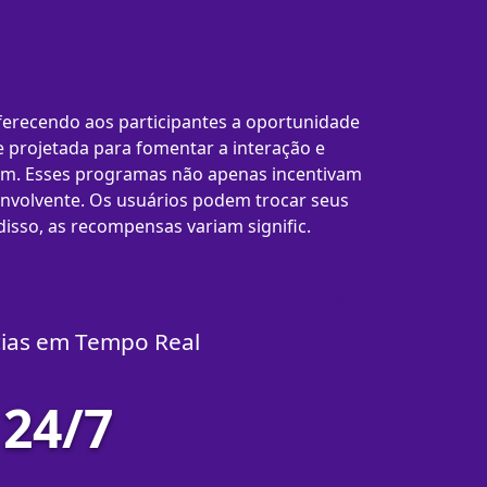
erecendo aos participantes a oportunidade
e projetada para fomentar a interação e
am. Esses programas não apenas incentivam
envolvente. Os usuários podem trocar seus
isso, as recompensas variam signific.
cias em Tempo Real
24/7