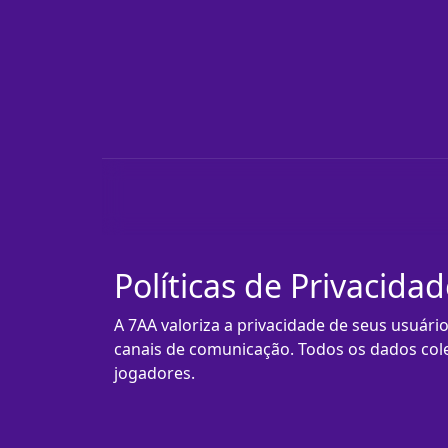
Políticas de Privacida
A 7AA valoriza a privacidade de seus usuár
canais de comunicação. Todos os dados cole
jogadores.