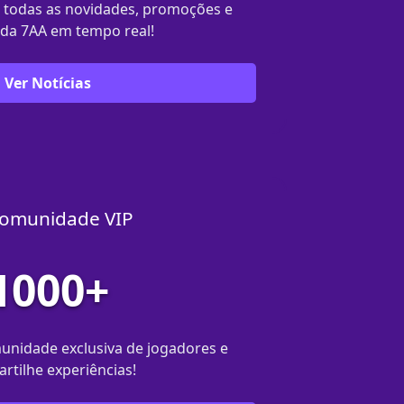
e todas as novidades, promoções e
 da 7AA em tempo real!
Ver Notícias
Comunidade VIP
1000+
unidade exclusiva de jogadores e
rtilhe experiências!