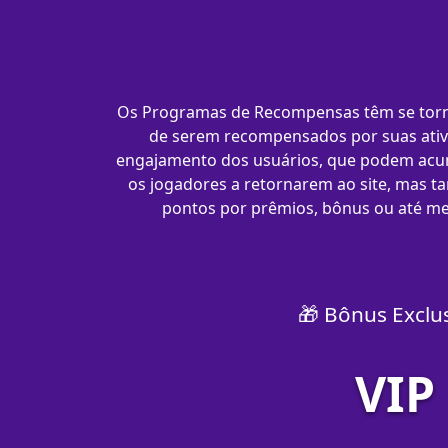
Os Programas de Recompensas têm se torna
de serem recompensados por suas ativi
engajamento dos usuários, que podem acum
os jogadores a retornarem ao site, mas t
pontos por prêmios, bônus ou até mes
🎁 Bônus Exclu
VIP