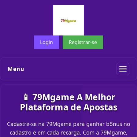
Login
Registrar-se
Menu
📱 79Mgame A Melhor
Plataforma de Apostas
Cadastre-se na 79Mgame para ganhar bônus no
cadastro e em cada recarga. Com a 79Mgame,