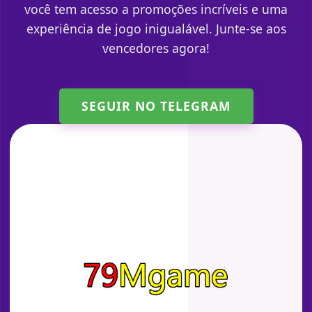
você tem acesso a promoções incríveis e uma
experiência de jogo inigualável. Junte-se aos
vencedores agora!
SEGUIR NO TELEGRAM