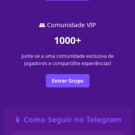
👥 Comunidade VIP
1000+
Junte-se a uma comunidade exclusiva de
jogadores e compartilhe experiências!
Entrar Grupo
📱 Como Seguir no Telegram