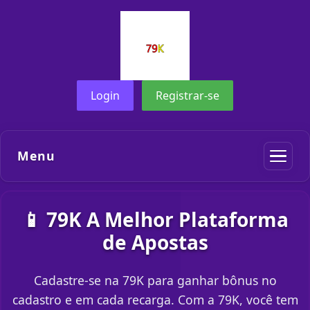
Login
Registrar-se
Menu
📱 79K A Melhor Plataforma
de Apostas
Cadastre-se na 79K para ganhar bônus no
cadastro e em cada recarga. Com a 79K, você tem