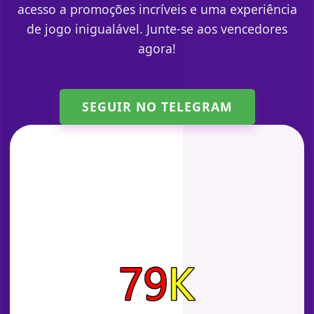
acesso a promoções incríveis e uma experiência
de jogo inigualável. Junte-se aos vencedores
agora!
SEGUIR NO TELEGRAM