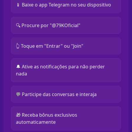
📱 Baixe o app Telegram no seu dispositivo
🔍 Procure por "@79KOficial"
👆 Toque em "Entrar" ou "Join"
🔔 Ative as notificações para não perder
nada
💬 Participe das conversas e interaja
🎁 Receba bônus exclusivos
automaticamente