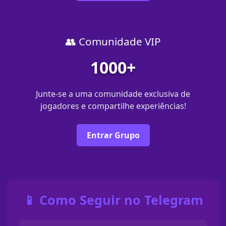
👥 Comunidade VIP
1000+
Junte-se a uma comunidade exclusiva de
jogadores e compartilhe experiências!
Entrar Grupo
📱 Como Seguir no Telegram