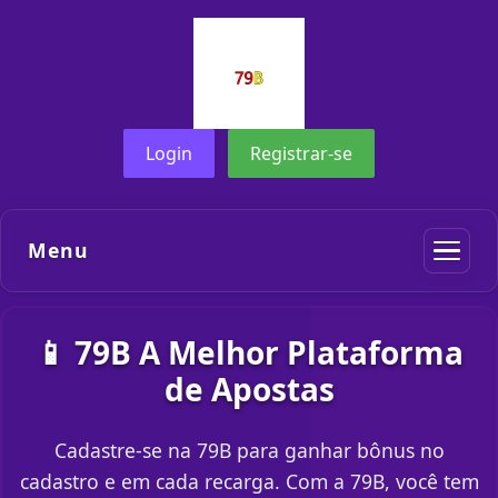
Login
Registrar-se
Menu
📱 79B A Melhor Plataforma
de Apostas
Cadastre-se na 79B para ganhar bônus no
cadastro e em cada recarga. Com a 79B, você tem