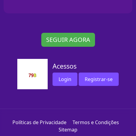
SEGUIR AGORA
Acessos
Login
Registrar-se
Políticas de Privacidade
Termos e Condições
Sitemap