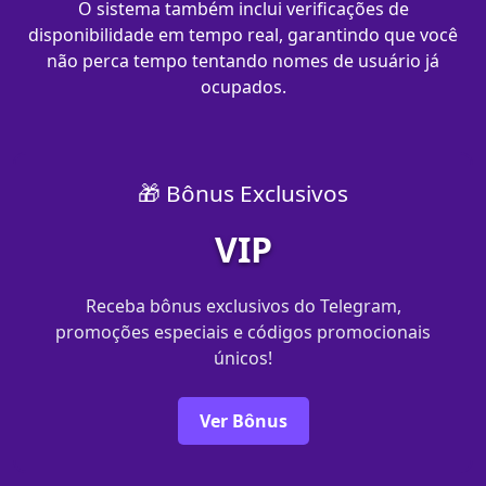
O sistema também inclui verificações de
disponibilidade em tempo real, garantindo que você
não perca tempo tentando nomes de usuário já
ocupados.
🎁 Bônus Exclusivos
VIP
Receba bônus exclusivos do Telegram,
promoções especiais e códigos promocionais
únicos!
Ver Bônus