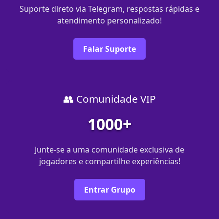
Suporte direto via Telegram, respostas rápidas e
atendimento personalizado!
Falar Suporte
👥 Comunidade VIP
1000+
Junte-se a uma comunidade exclusiva de
jogadores e compartilhe experiências!
Entrar Grupo