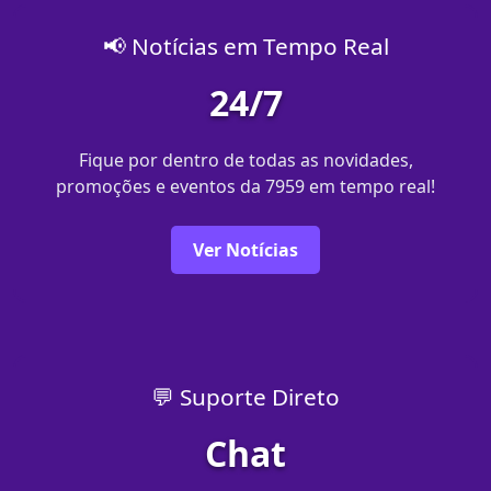
📢 Notícias em Tempo Real
24/7
Fique por dentro de todas as novidades,
promoções e eventos da 7959 em tempo real!
Ver Notícias
💬 Suporte Direto
Chat