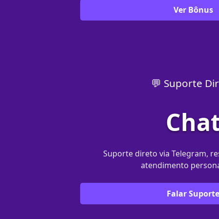
Ver Bônus
💬 Suporte Di
Cha
Suporte direto via Telegram, r
atendimento persona
Falar Suport