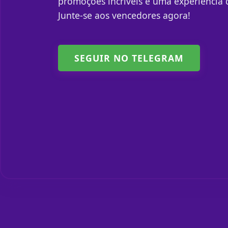
promoções incríveis e uma experiência d
Junte-se aos vencedores agora!
SEGUIR NO TELEGRAM