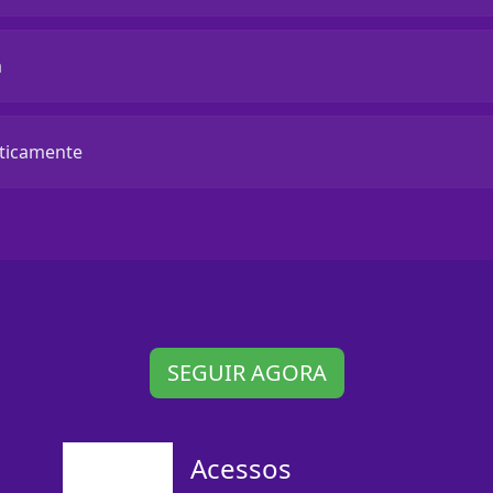
a
aticamente
SEGUIR AGORA
Acessos