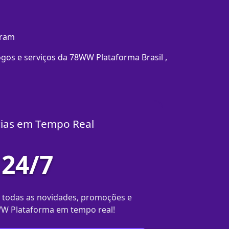
gram
os e serviços da 78WW Plataforma Brasil ,
cias em Tempo Real
24/7
e todas as novidades, promoções e
W Plataforma em tempo real!