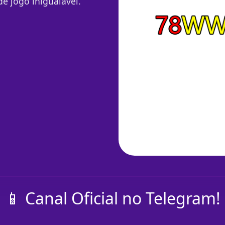
e jogo inigualável.
📱 Canal Oficial no Telegram!