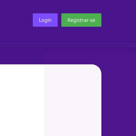
Login
Registrar-se