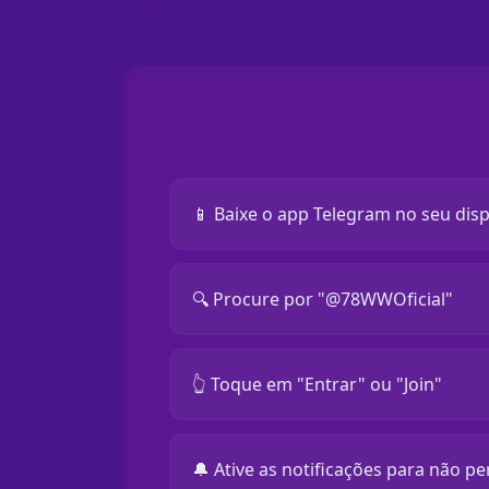
📱 Baixe o app Telegram no seu disp
🔍 Procure por "@78WWOficial"
👆 Toque em "Entrar" ou "Join"
🔔 Ative as notificações para não p