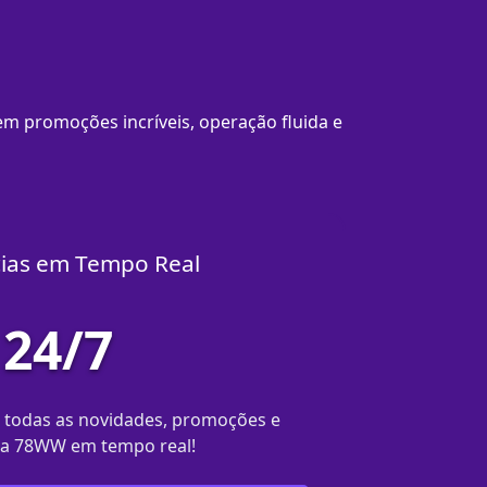
 promoções incríveis, operação fluida e
cias em Tempo Real
24/7
e todas as novidades, promoções e
da 78WW em tempo real!