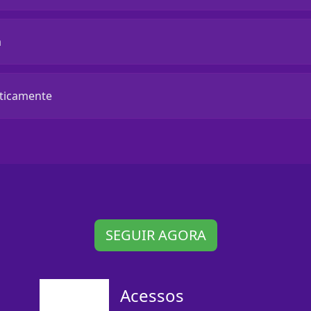
a
aticamente
SEGUIR AGORA
Acessos