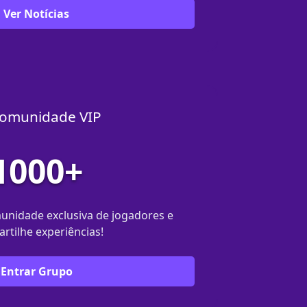
Ver Notícias
Comunidade VIP
1000+
unidade exclusiva de jogadores e
rtilhe experiências!
Entrar Grupo