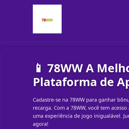
📱 78WW A Melh
Plataforma de A
Cadastre-se na 78WW para ganhar bônu
recarga. Com a 78WW, você tem acesso 
uma experiência de jogo inigualável. J
agora!