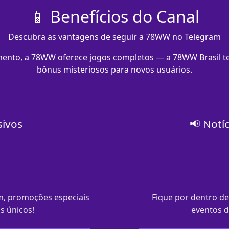
📱 Benefícios do Canal
Descubra as vantagens de seguir a 78WW no Telegram
nto, a 78WW oferece jogos completos — a 78WW Brasil tem
bônus misteriosos para novos usuários.
sivos
📢 Notí
m, promoções especiais
Fique por dentro d
s únicos!
eventos 