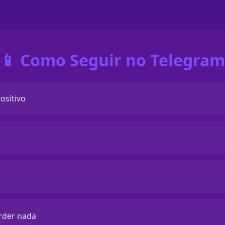
📱 Como Seguir no Telegram
ositivo
erder nada