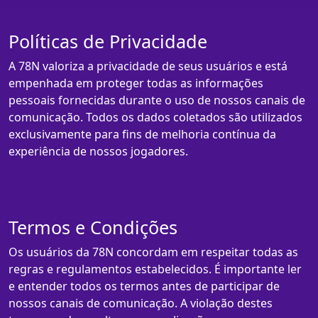
Políticas de Privacidade
A 78N valoriza a privacidade de seus usuários e está
empenhada em proteger todas as informações
pessoais fornecidas durante o uso de nossos canais de
comunicação. Todos os dados coletados são utilizados
exclusivamente para fins de melhoria contínua da
experiência de nossos jogadores.
Termos e Condições
Os usuários da 78N concordam em respeitar todas as
regras e regulamentos estabelecidos. É importante ler
e entender todos os termos antes de participar de
nossos canais de comunicação. A violação destes