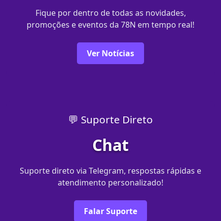
Fique por dentro de todas as novidades,
promoções e eventos da 78N em tempo real!
Ver Notícias
💬 Suporte Direto
Chat
Suporte direto via Telegram, respostas rápidas e
atendimento personalizado!
Falar Suporte