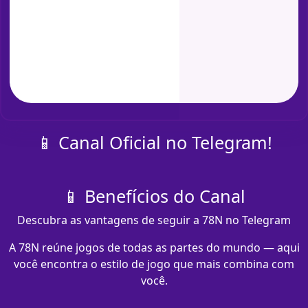
📱 Canal Oficial no Telegram!
📱 Benefícios do Canal
Descubra as vantagens de seguir a 78N no Telegram
A 78N reúne jogos de todas as partes do mundo — aqui
você encontra o estilo de jogo que mais combina com
você.