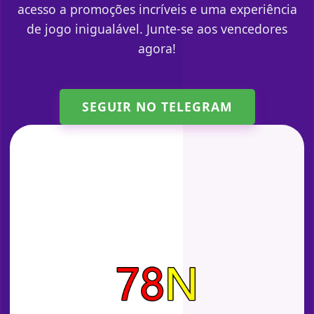
acesso a promoções incríveis e uma experiência
de jogo inigualável. Junte-se aos vencedores
agora!
SEGUIR NO TELEGRAM