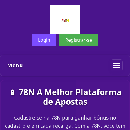
Login
Registrar-se
Menu
📱 78N A Melhor Plataforma
de Apostas
Cadastre-se na 78N para ganhar bônus no
cadastro e em cada recarga. Com a 78N, você tem