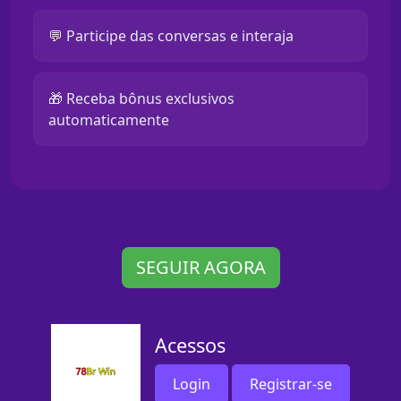
💬 Participe das conversas e interaja
🎁 Receba bônus exclusivos
automaticamente
SEGUIR AGORA
Acessos
Login
Registrar-se