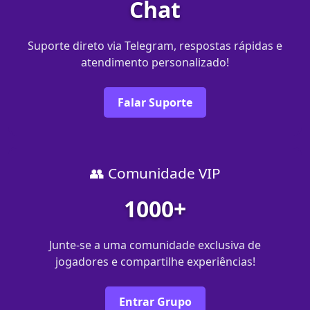
Chat
Suporte direto via Telegram, respostas rápidas e
atendimento personalizado!
Falar Suporte
👥 Comunidade VIP
1000+
Junte-se a uma comunidade exclusiva de
jogadores e compartilhe experiências!
Entrar Grupo