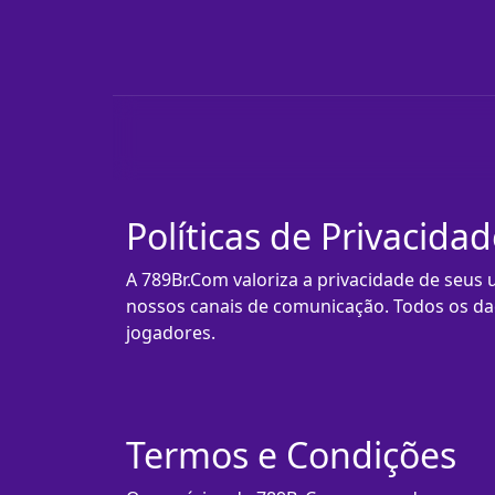
Políticas de Privacida
A 789Br.Com valoriza a privacidade de seus
nossos canais de comunicação. Todos os dad
jogadores.
Termos e Condições