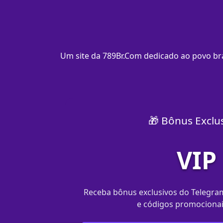
Um site da 789Br.Com dedicado ao povo bras
🎁 Bônus Exclu
VIP
Receba bônus exclusivos do Telegra
e códigos promocionai