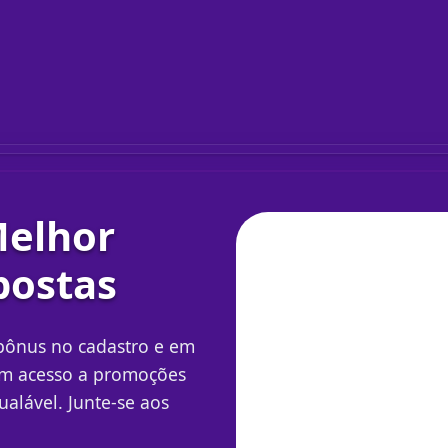
Melhor
postas
bônus no cadastro e em
em acesso a promoções
ualável. Junte-se aos