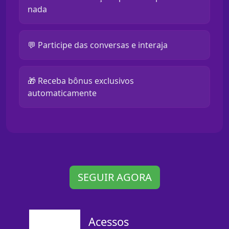
nada
💬 Participe das conversas e interaja
🎁 Receba bônus exclusivos
automaticamente
SEGUIR AGORA
Acessos