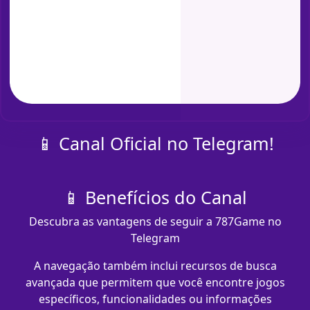
📱 Canal Oficial no Telegram!
📱 Benefícios do Canal
Descubra as vantagens de seguir a 787Game no
Telegram
A navegação também inclui recursos de busca
avançada que permitem que você encontre jogos
específicos, funcionalidades ou informações