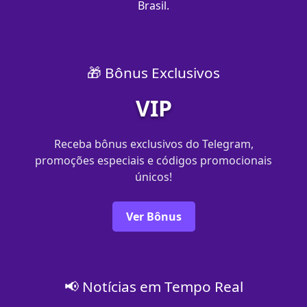
Brasil.
🎁 Bônus Exclusivos
VIP
Receba bônus exclusivos do Telegram,
promoções especiais e códigos promocionais
únicos!
Ver Bônus
📢 Notícias em Tempo Real