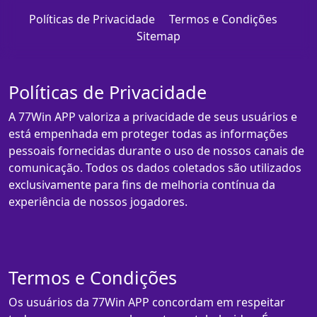
Políticas de Privacidade
Termos e Condições
Sitemap
Políticas de Privacidade
A 77Win APP valoriza a privacidade de seus usuários e
está empenhada em proteger todas as informações
pessoais fornecidas durante o uso de nossos canais de
comunicação. Todos os dados coletados são utilizados
exclusivamente para fins de melhoria contínua da
experiência de nossos jogadores.
Termos e Condições
Os usuários da 77Win APP concordam em respeitar