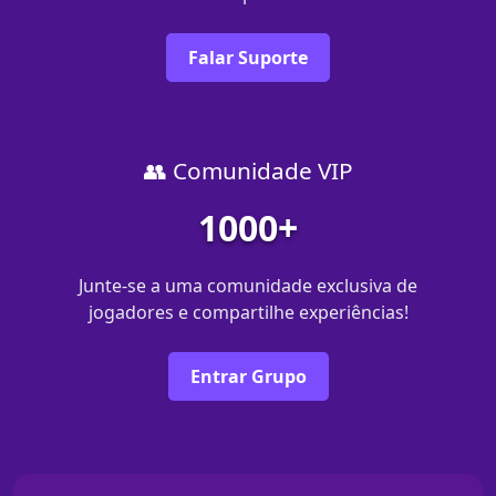
Falar Suporte
👥 Comunidade VIP
1000+
Junte-se a uma comunidade exclusiva de
jogadores e compartilhe experiências!
Entrar Grupo