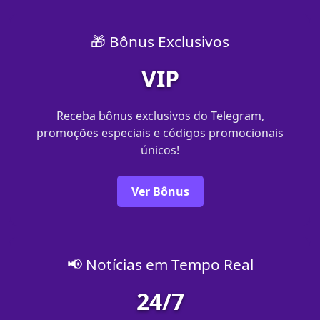
🎁 Bônus Exclusivos
VIP
Receba bônus exclusivos do Telegram,
promoções especiais e códigos promocionais
únicos!
Ver Bônus
📢 Notícias em Tempo Real
24/7