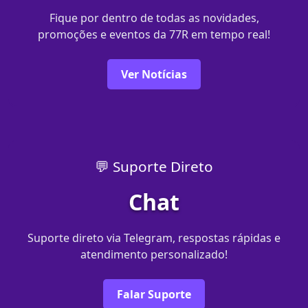
Fique por dentro de todas as novidades,
promoções e eventos da 77R em tempo real!
Ver Notícias
💬 Suporte Direto
Chat
Suporte direto via Telegram, respostas rápidas e
atendimento personalizado!
Falar Suporte