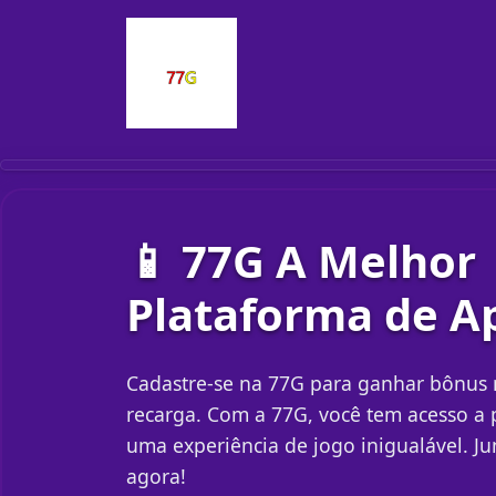
📱 77G A Melhor
Plataforma de A
Cadastre-se na 77G para ganhar bônus 
recarga. Com a 77G, você tem acesso a 
uma experiência de jogo inigualável. J
agora!