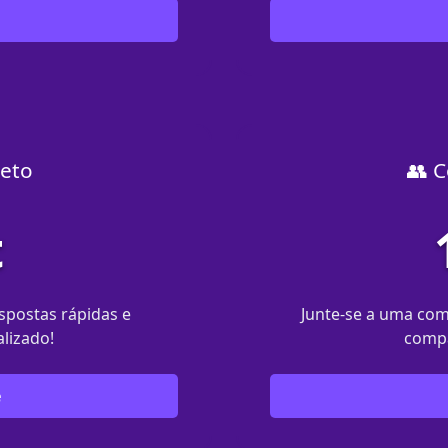
reto
👥 
t
espostas rápidas e
Junte-se a uma com
lizado!
compa
e