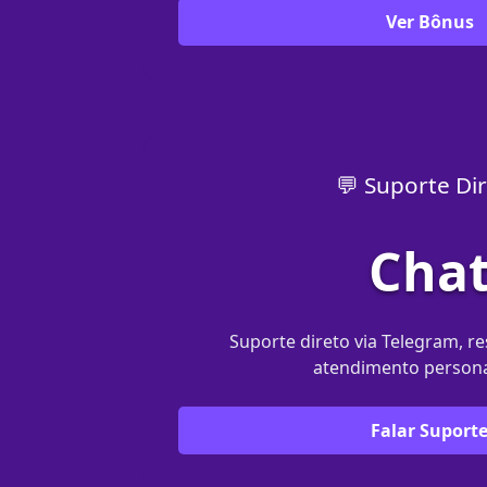
Ver Bônus
💬 Suporte Di
Cha
Suporte direto via Telegram, r
atendimento persona
Falar Suport