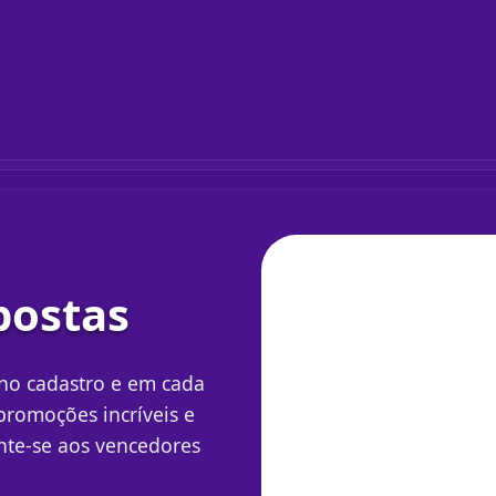
postas
no cadastro e em cada
promoções incríveis e
unte-se aos vencedores