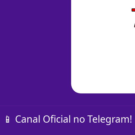
📱 Canal Oficial no Telegram!