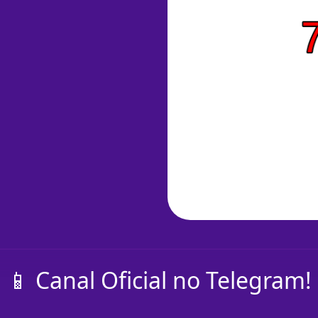
📱 Canal Oficial no Telegram!