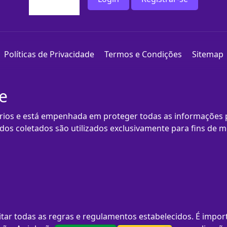
Políticas de Privacidade
Termos e Condições
Sitemap
de
uários e está empenhada em proteger todas as informações 
os coletados são utilizados exclusivamente para fins de m
ar todas as regras e regulamentos estabelecidos. É import