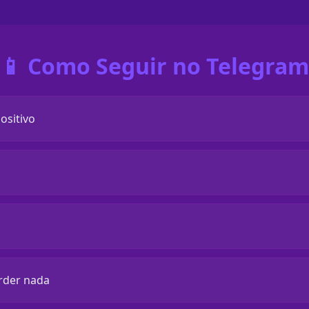
📱 Como Seguir no Telegram
ositivo
erder nada