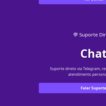
💬 Suporte Di
Cha
Suporte direto via Telegram, r
atendimento persona
Falar Suport