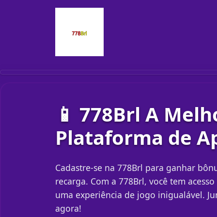
📱 778Brl A Melh
Plataforma de A
Cadastre-se na 778Brl para ganhar bôn
recarga. Com a 778Brl, você tem acesso 
uma experiência de jogo inigualável. J
agora!