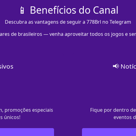
📱 Benefícios do Canal
Descubra as vantagens de seguir a 778Brl no Telegram
res de brasileiros — venha aproveitar todos os jogos e serv
sivos
📢 Notí
m, promoções especiais
Fique por dentro d
s únicos!
eventos d