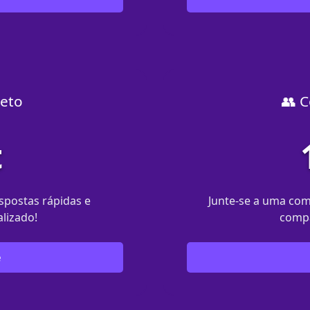
reto
👥 
t
espostas rápidas e
Junte-se a uma com
lizado!
compa
e