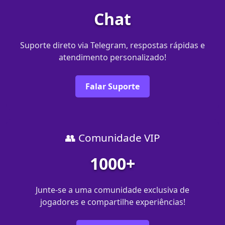
Chat
Suporte direto via Telegram, respostas rápidas e
atendimento personalizado!
Falar Suporte
👥 Comunidade VIP
1000+
Junte-se a uma comunidade exclusiva de
jogadores e compartilhe experiências!