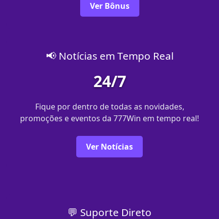
Ver Bônus
📢 Notícias em Tempo Real
24/7
Fique por dentro de todas as novidades,
promoções e eventos da 777Win em tempo real!
Ver Notícias
💬 Suporte Direto