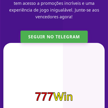
tem acesso a promoções incríveis e uma
experiência de jogo inigualável. Junte-se aos
vencedores agora!
SEGUIR NO TELEGRAM