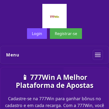
Login
Registrar-se
Menu
📱 777Win A Melhor
Plataforma de Apostas
Cadastre-se na 777Win para ganhar bônus no
cadastro e em cada recarga. Com a 777Win, você