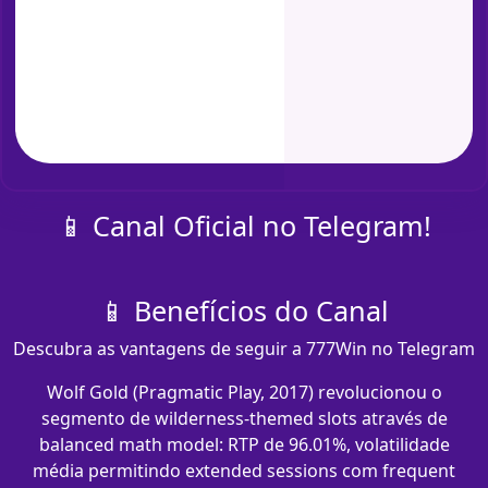
📱 Canal Oficial no Telegram!
📱 Benefícios do Canal
Descubra as vantagens de seguir a 777Win no Telegram
Wolf Gold (Pragmatic Play, 2017) revolucionou o
segmento de wilderness-themed slots através de
balanced math model: RTP de 96.01%, volatilidade
média permitindo extended sessions com frequent