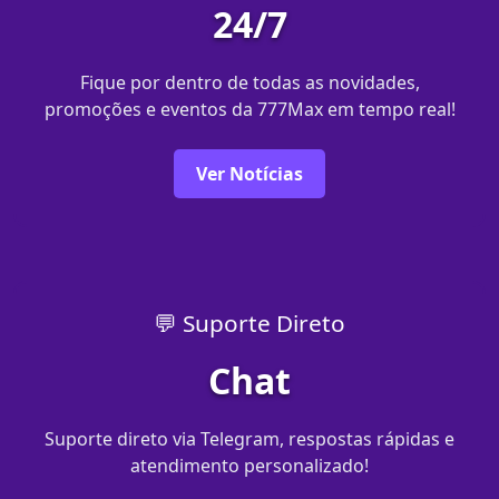
24/7
Fique por dentro de todas as novidades,
promoções e eventos da 777Max em tempo real!
Ver Notícias
💬 Suporte Direto
Chat
Suporte direto via Telegram, respostas rápidas e
atendimento personalizado!