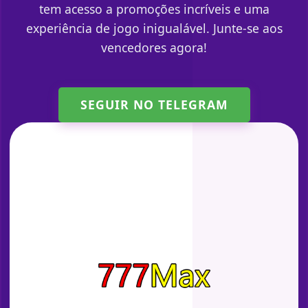
tem acesso a promoções incríveis e uma
experiência de jogo inigualável. Junte-se aos
vencedores agora!
SEGUIR NO TELEGRAM