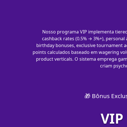
Nosso programa VIP implementa tiered l
cashback rates (0.5% → 3%+), personal 
birthday bonuses, exclusive tournament ac
points calculados baseado em wagering volu
product verticals. O sistema emprega gami
criam psych
🎁 Bônus Exclu
VIP