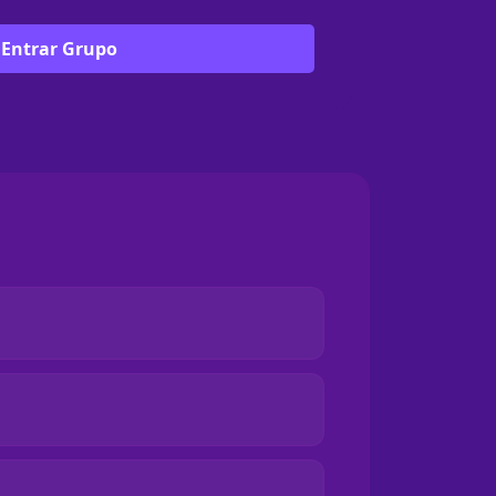
Entrar Grupo