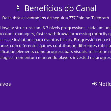
📱 Benefícios do Canal
Descubra as vantagens de seguir a 777Gold no Telegram
oyalty structure com 5-7 níveis progressivos, cada um unl
account managers, faster withdrawal processing (priority qu
cess e invitations para eventos físicos. Progression entr
me, com diferentes games contributing diferentes rates p
fication elements como progress bars visuais, milestone no
ological momentum mantendo players invested na progress
sivos
📢 Notí