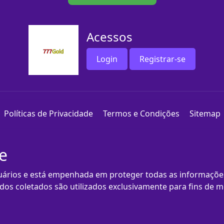
Acessos
Login
Registrar-se
Políticas de Privacidade
Termos e Condições
Sitemap
de
suários e está empenhada em proteger todas as informaçõe
os coletados são utilizados exclusivamente para fins de m