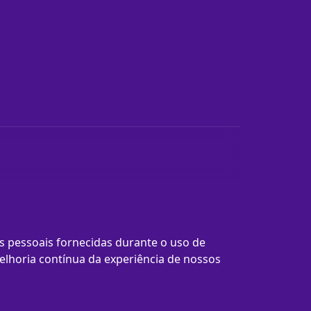
s pessoais fornecidas durante o uso de
elhoria contínua da experiência de nossos