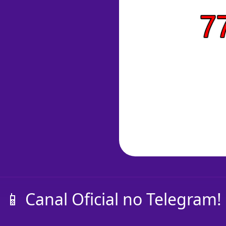
📱 Canal Oficial no Telegram!