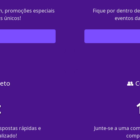
m, promoções especiais
Fique por dentro d
s únicos!
eventos d
reto
👥 
t
espostas rápidas e
Junte-se a uma com
lizado!
compa