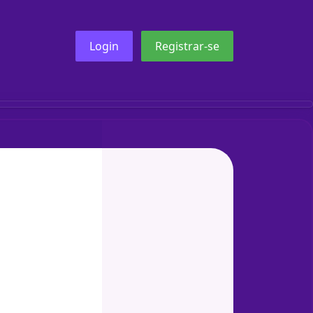
Login
Registrar-se