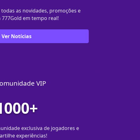
e todas as novidades, promoções e
a 777Gold em tempo real!
Ver Notícias
Comunidade VIP
1000+
unidade exclusiva de jogadores e
rtilhe experiências!