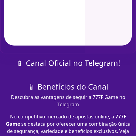
📱 Canal Oficial no Telegram!
📱 Benefícios do Canal
Descubra as vantagens de seguir a 777F Game no
Telegram
No competitivo mercado de apostas online, a
777F
Game
se destaca por oferecer uma combinação única
de segurança, variedade e benefícios exclusivos. Veja