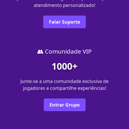
atendimento personalizado!
Falar Suporte
👥 Comunidade VIP
1000+
Junte-se a uma comunidade exclusiva de
jogadores e compartilhe experiências!
Entrar Grupo