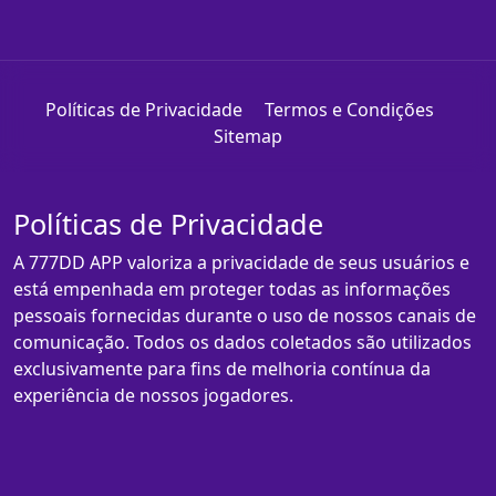
Políticas de Privacidade
Termos e Condições
Sitemap
Políticas de Privacidade
A 777DD APP valoriza a privacidade de seus usuários e
está empenhada em proteger todas as informações
pessoais fornecidas durante o uso de nossos canais de
comunicação. Todos os dados coletados são utilizados
exclusivamente para fins de melhoria contínua da
experiência de nossos jogadores.