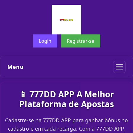
Login
Registrar-se
Menu
📱 777DD APP A Melhor
Plataforma de Apostas
Cadastre-se na 777DD APP para ganhar bônus no
cadastro e em cada recarga. Com a 777DD APP,