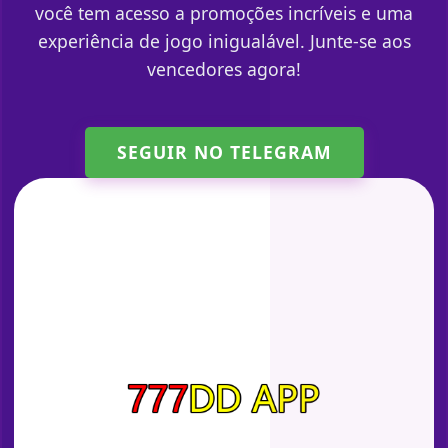
você tem acesso a promoções incríveis e uma
experiência de jogo inigualável. Junte-se aos
vencedores agora!
SEGUIR NO TELEGRAM