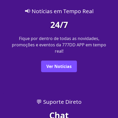
📢 Notícias em Tempo Real
24/7
Fique por dentro de todas as novidades,
promoções e eventos da 777DD APP em tempo
real!
Ver Notícias
💬 Suporte Direto
Chat