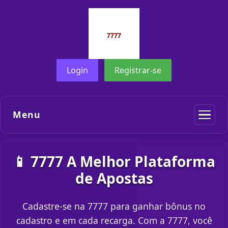
Login
Registrar-se
Menu
📱 7777 A Melhor Plataforma
de Apostas
Cadastre-se na 7777 para ganhar bônus no
cadastro e em cada recarga. Com a 7777, você