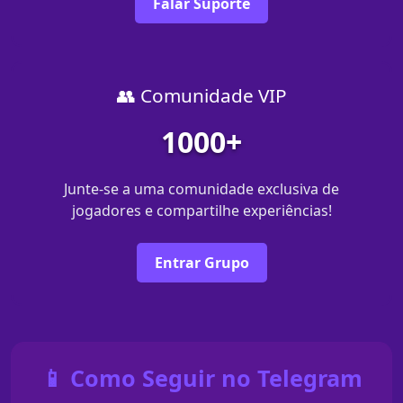
Falar Suporte
👥 Comunidade VIP
1000+
Junte-se a uma comunidade exclusiva de
jogadores e compartilhe experiências!
Entrar Grupo
📱 Como Seguir no Telegram