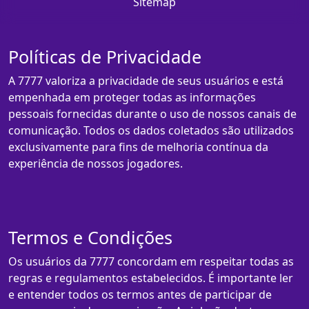
Sitemap
Políticas de Privacidade
A 7777 valoriza a privacidade de seus usuários e está
empenhada em proteger todas as informações
pessoais fornecidas durante o uso de nossos canais de
comunicação. Todos os dados coletados são utilizados
exclusivamente para fins de melhoria contínua da
experiência de nossos jogadores.
Termos e Condições
Os usuários da 7777 concordam em respeitar todas as
regras e regulamentos estabelecidos. É importante ler
e entender todos os termos antes de participar de