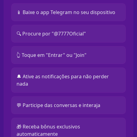
📱 Baixe o app Telegram no seu dispositivo
🔍 Procure por "@7777Oficial"
👆 Toque em "Entrar" ou "Join"
🔔 Ative as notificações para não perder
nada
💬 Participe das conversas e interaja
🎁 Receba bônus exclusivos
automaticamente