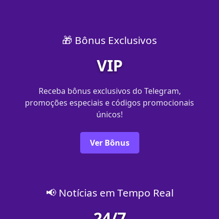
🎁 Bônus Exclusivos
VIP
Receba bônus exclusivos do Telegram,
promoções especiais e códigos promocionais
únicos!
Ver Bônus
📢 Notícias em Tempo Real
24/7