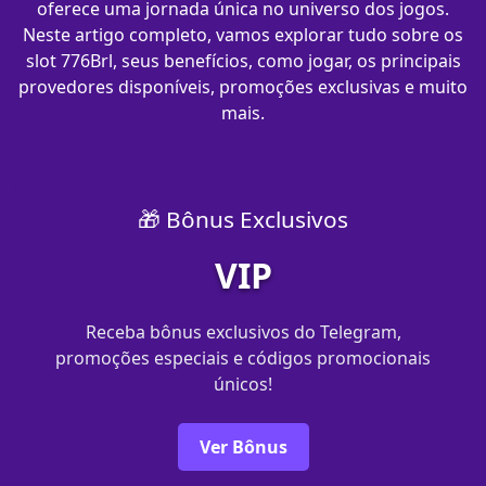
oferece uma jornada única no universo dos jogos.
Neste artigo completo, vamos explorar tudo sobre os
slot 776Brl, seus benefícios, como jogar, os principais
provedores disponíveis, promoções exclusivas e muito
mais.
🎁 Bônus Exclusivos
VIP
Receba bônus exclusivos do Telegram,
promoções especiais e códigos promocionais
únicos!
Ver Bônus