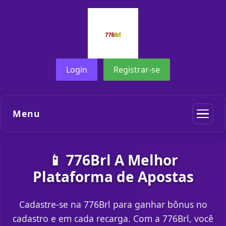
Login
Registrar-se
Menu
📱 776Brl A Melhor
Plataforma de Apostas
Cadastre-se na 776Brl para ganhar bônus no
cadastro e em cada recarga. Com a 776Brl, você