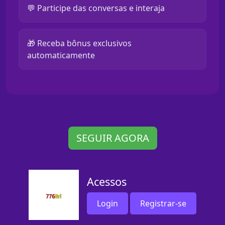
💬 Participe das conversas e interaja
🎁 Receba bônus exclusivos
automaticamente
SEGUIR AGORA
Acessos
Login
Registrar-se