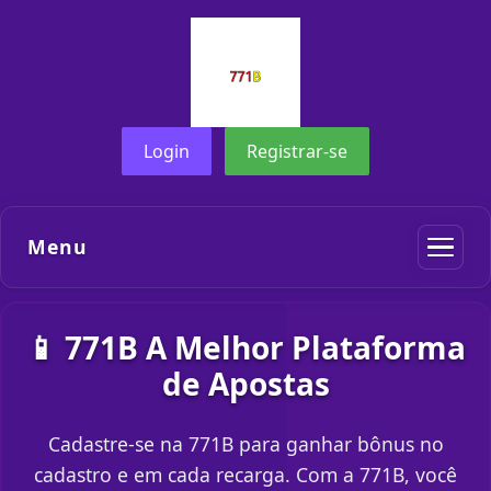
Login
Registrar-se
Menu
📱 771B A Melhor Plataforma
de Apostas
Cadastre-se na 771B para ganhar bônus no
cadastro e em cada recarga. Com a 771B, você