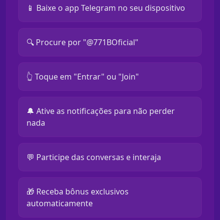
📱 Baixe o app Telegram no seu dispositivo
🔍 Procure por "@771BOficial"
👆 Toque em "Entrar" ou "Join"
🔔 Ative as notificações para não perder
nada
💬 Participe das conversas e interaja
🎁 Receba bônus exclusivos
automaticamente