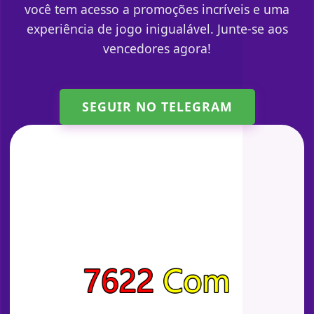
você tem acesso a promoções incríveis e uma
experiência de jogo inigualável. Junte-se aos
vencedores agora!
SEGUIR NO TELEGRAM