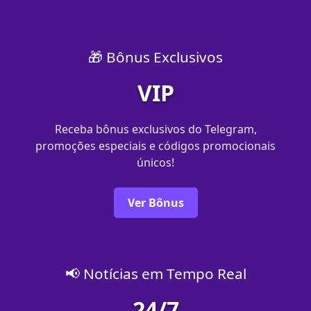
🎁 Bônus Exclusivos
VIP
Receba bônus exclusivos do Telegram,
promoções especiais e códigos promocionais
únicos!
Ver Bônus
📢 Notícias em Tempo Real
24/7