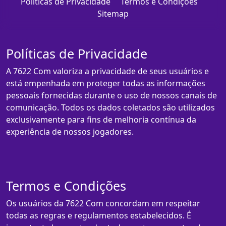
Políticas de Privacidade
Termos e Condições
Sitemap
Políticas de Privacidade
A 7622 Com valoriza a privacidade de seus usuários e
está empenhada em proteger todas as informações
pessoais fornecidas durante o uso de nossos canais de
comunicação. Todos os dados coletados são utilizados
exclusivamente para fins de melhoria contínua da
experiência de nossos jogadores.
Termos e Condições
Os usuários da 7622 Com concordam em respeitar
todas as regras e regulamentos estabelecidos. É