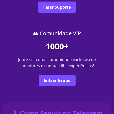
Falar Suporte
👥 Comunidade VIP
1000+
Junte-se a uma comunidade exclusiva de
jogadores e compartilhe experiências!
Entrar Grupo
📱 Como Seguir no Telegram