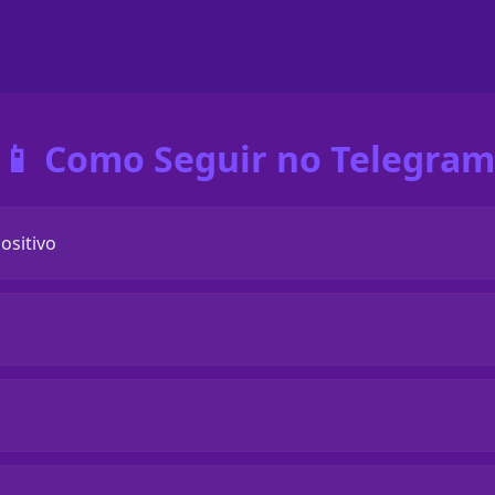
📱 Como Seguir no Telegram
ositivo