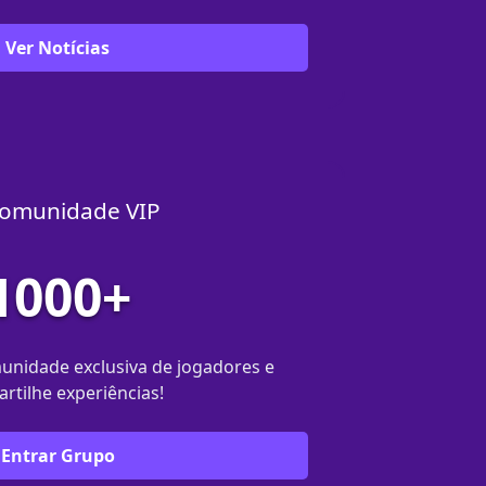
Ver Notícias
Comunidade VIP
1000+
unidade exclusiva de jogadores e
rtilhe experiências!
Entrar Grupo