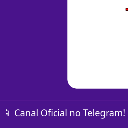
📱 Canal Oficial no Telegram!