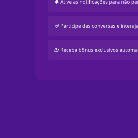
🔔 Ative as notificações para não p
💬 Participe das conversas e interaj
🎁 Receba bônus exclusivos autom