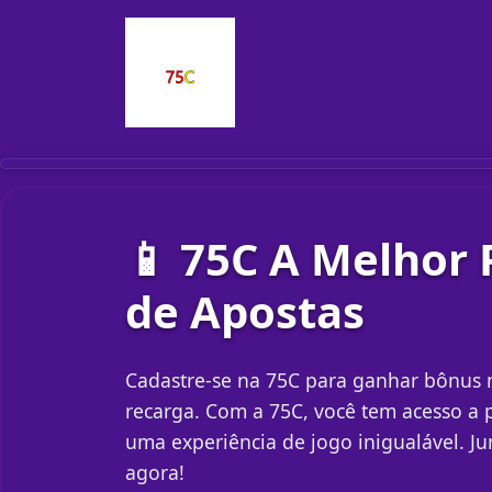
📱 75C A Melhor
de Apostas
Cadastre-se na 75C para ganhar bônus 
recarga. Com a 75C, você tem acesso a 
uma experiência de jogo inigualável. J
agora!