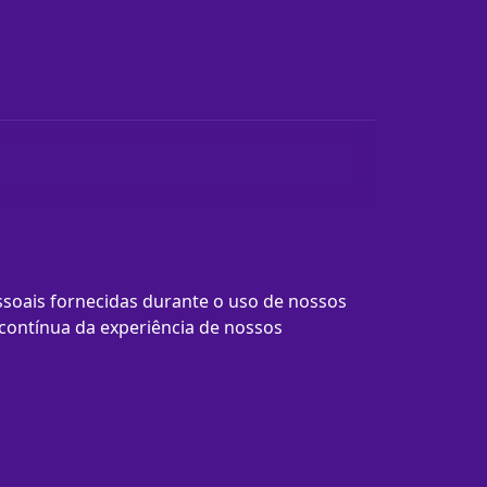
ssoais fornecidas durante o uso de nossos
 contínua da experiência de nossos