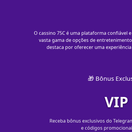
O cassino 75C é uma plataforma confiável 
vasta gama de opções de entretenimento, 
destaca por oferecer uma experiência
🎁 Bônus Exclu
VIP
Receba bônus exclusivos do Telegra
e códigos promocionai