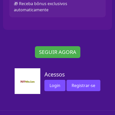
🎁 Receba bônus exclusivos
automaticamente
SEGUIR AGORA
Acessos
Login
Registrar-se