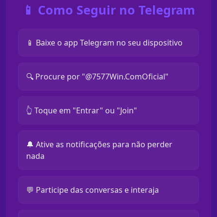
📱 Como Seguir no Telegram
📱 Baixe o app Telegram no seu dispositivo
🔍 Procure por "@7577Win.ComOficial"
👆 Toque em "Entrar" ou "Join"
🔔 Ative as notificações para não perder
nada
💬 Participe das conversas e interaja