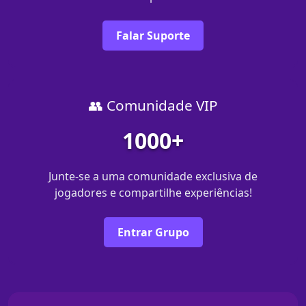
Falar Suporte
👥 Comunidade VIP
1000+
Junte-se a uma comunidade exclusiva de
jogadores e compartilhe experiências!
Entrar Grupo