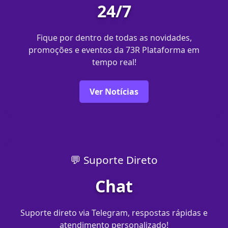
24/7
Fique por dentro de todas as novidades,
promoções e eventos da 73R Plataforma em
tempo real!
Ver Notícias
💬 Suporte Direto
Chat
Suporte direto via Telegram, respostas rápidas e
atendimento personalizado!