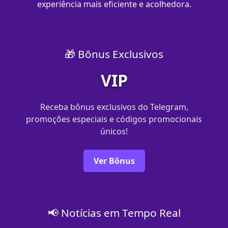
experiência mais eficiente e acolhedora.
🎁 Bônus Exclusivos
VIP
Receba bônus exclusivos do Telegram,
promoções especiais e códigos promocionais
únicos!
Ver Bônus
📢 Notícias em Tempo Real