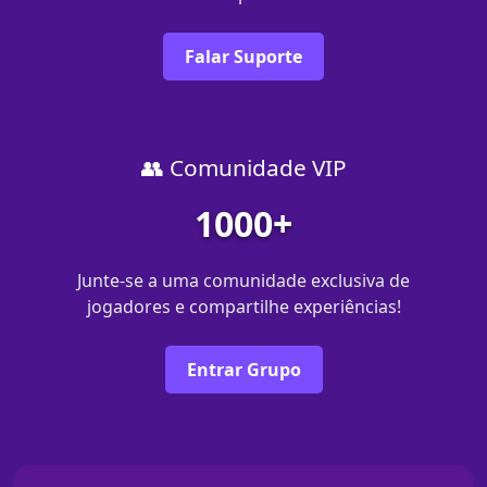
Falar Suporte
👥 Comunidade VIP
1000+
Junte-se a uma comunidade exclusiva de
jogadores e compartilhe experiências!
Entrar Grupo