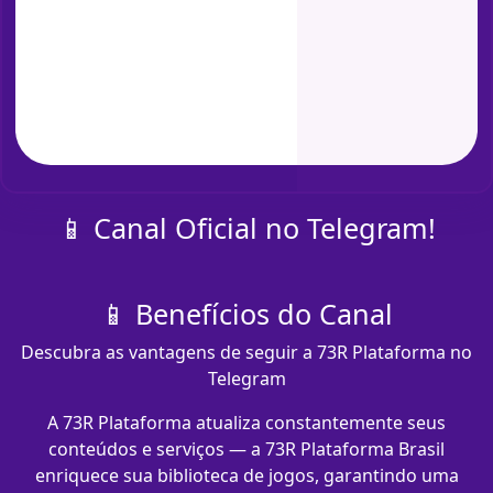
📱 Canal Oficial no Telegram!
📱 Benefícios do Canal
Descubra as vantagens de seguir a 73R Plataforma no
Telegram
A 73R Plataforma atualiza constantemente seus
conteúdos e serviços — a 73R Plataforma Brasil
enriquece sua biblioteca de jogos, garantindo uma