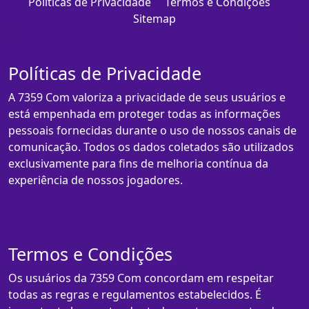
Políticas de Privacidade
Termos e Condições
Sitemap
Políticas de Privacidade
A 7359 Com valoriza a privacidade de seus usuários e
está empenhada em proteger todas as informações
pessoais fornecidas durante o uso de nossos canais de
comunicação. Todos os dados coletados são utilizados
exclusivamente para fins de melhoria contínua da
experiência de nossos jogadores.
Termos e Condições
Os usuários da 7359 Com concordam em respeitar
todas as regras e regulamentos estabelecidos. É