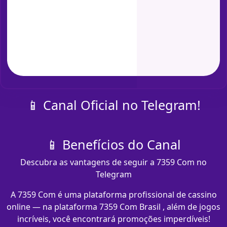
📱 Canal Oficial no Telegram!
📱 Benefícios do Canal
Descubra as vantagens de seguir a 7359 Com no
Telegram
A 7359 Com é uma plataforma profissional de cassino
online — na plataforma 7359 Com Brasil , além de jogos
incríveis, você encontrará promoções imperdíveis!