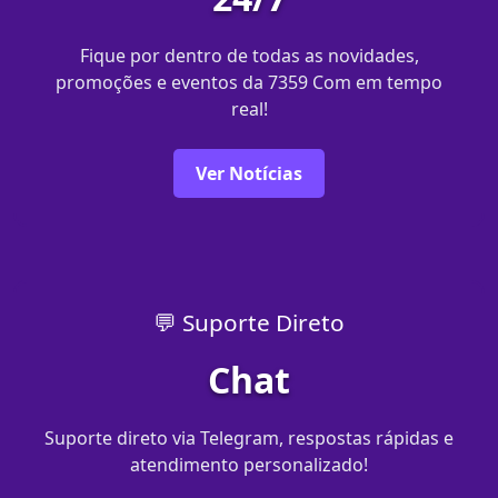
Fique por dentro de todas as novidades,
promoções e eventos da 7359 Com em tempo
real!
Ver Notícias
💬 Suporte Direto
Chat
Suporte direto via Telegram, respostas rápidas e
atendimento personalizado!