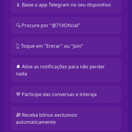
📱 Baixe o app Telegram no seu dispositivo
🔍 Procure por "@71XOficial"
👆 Toque em "Entrar" ou "Join"
🔔 Ative as notificações para não perder
nada
💬 Participe das conversas e interaja
🎁 Receba bônus exclusivos
automaticamente