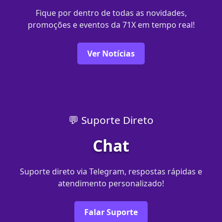
Fique por dentro de todas as novidades,
promoções e eventos da 71X em tempo real!
Ver Notícias
💬 Suporte Direto
Chat
Suporte direto via Telegram, respostas rápidas e
atendimento personalizado!
Falar Suporte