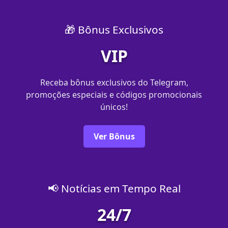
🎁 Bônus Exclusivos
VIP
Receba bônus exclusivos do Telegram,
promoções especiais e códigos promocionais
únicos!
Ver Bônus
📢 Notícias em Tempo Real
24/7