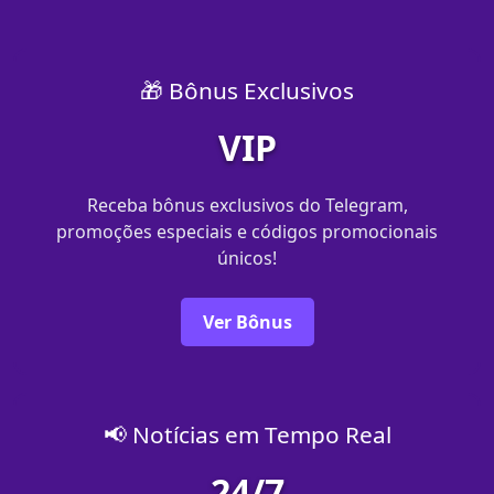
🎁 Bônus Exclusivos
VIP
Receba bônus exclusivos do Telegram,
promoções especiais e códigos promocionais
únicos!
Ver Bônus
📢 Notícias em Tempo Real
24/7