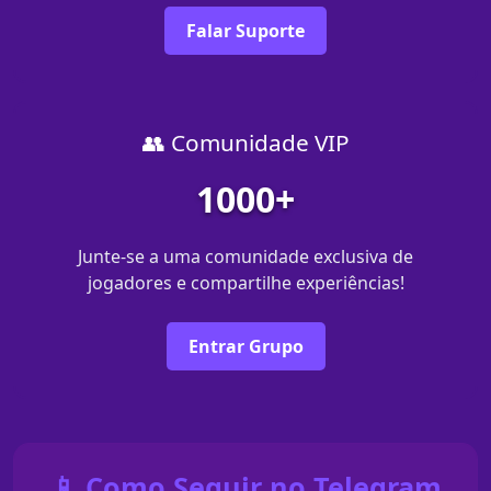
Falar Suporte
👥 Comunidade VIP
1000+
Junte-se a uma comunidade exclusiva de
jogadores e compartilhe experiências!
Entrar Grupo
📱 Como Seguir no Telegram