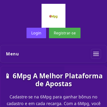
Login
Registrar-se
Menu
📱 6Mpg A Melhor Plataforma
de Apostas
Cadastre-se na 6Mpg para ganhar bônus no
cadastro e em cada recarga. Com a 6Mpg, você