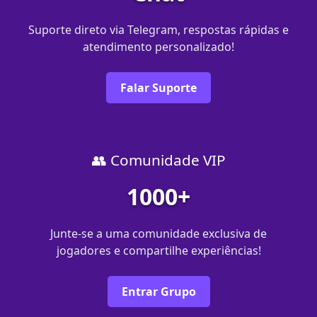
Suporte direto via Telegram, respostas rápidas e
atendimento personalizado!
Falar Suporte
👥 Comunidade VIP
1000+
Junte-se a uma comunidade exclusiva de
jogadores e compartilhe experiências!
Entrar Grupo