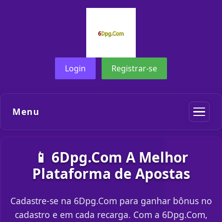
Login
Registrar-se
Menu
📱 6Dpg.Com A Melhor
Plataforma de Apostas
Cadastre-se na 6Dpg.Com para ganhar bônus no
cadastro e em cada recarga. Com a 6Dpg.Com,