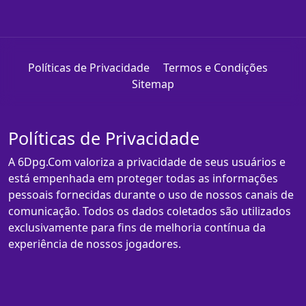
Políticas de Privacidade
Termos e Condições
Sitemap
Políticas de Privacidade
A 6Dpg.Com valoriza a privacidade de seus usuários e
está empenhada em proteger todas as informações
pessoais fornecidas durante o uso de nossos canais de
comunicação. Todos os dados coletados são utilizados
exclusivamente para fins de melhoria contínua da
experiência de nossos jogadores.