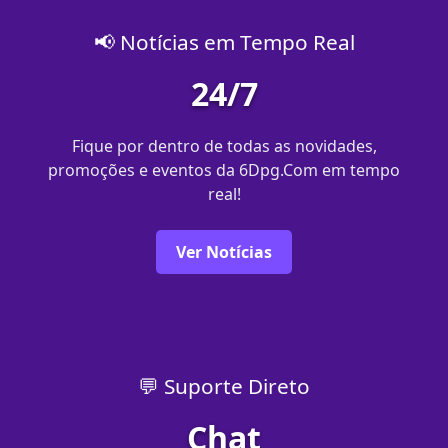
📢 Notícias em Tempo Real
24/7
Fique por dentro de todas as novidades,
promoções e eventos da 6Dpg.Com em tempo
real!
Ver Notícias
💬 Suporte Direto
Chat