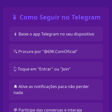
📱 Como Seguir no Telegram
📱 Baixe o app Telegram no seu dispositivo
🔍 Procure por "@69K.ComOficial"
👆 Toque em "Entrar" ou "Join"
🔔 Ative as notificações para não perder
nada
💬 Participe das conversas e interaja