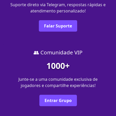
Suporte direto via Telegram, respostas rápidas e
atendimento personalizado!
Falar Suporte
👥 Comunidade VIP
1000+
Junte-se a uma comunidade exclusiva de
jogadores e compartilhe experiências!
Entrar Grupo