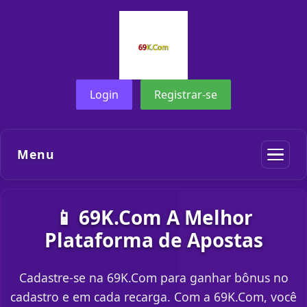
Login
Registrar-se
Menu
📱 69K.Com A Melhor
Plataforma de Apostas
Cadastre-se na 69K.Com para ganhar bônus no
cadastro e em cada recarga. Com a 69K.Com, você