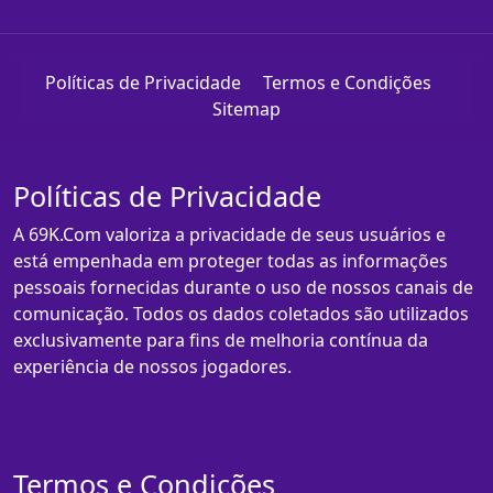
Políticas de Privacidade
Termos e Condições
Sitemap
Políticas de Privacidade
A 69K.Com valoriza a privacidade de seus usuários e
está empenhada em proteger todas as informações
pessoais fornecidas durante o uso de nossos canais de
comunicação. Todos os dados coletados são utilizados
exclusivamente para fins de melhoria contínua da
experiência de nossos jogadores.
Termos e Condições