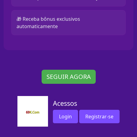
🎁 Receba bônus exclusivos
automaticamente
SEGUIR AGORA
Acessos
Login
Registrar-se