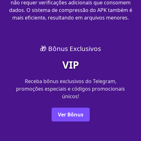
não requer verificações adicionais que consomem
dados. O sistema de compressão do APK também é
mais eficiente, resultando em arquivos menores.
🎁 Bônus Exclusivos
VIP
Receba bônus exclusivos do Telegram,
promoções especiais e códigos promocionais
únicos!
Ver Bônus