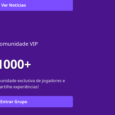
Ver Notícias
Comunidade VIP
1000+
unidade exclusiva de jogadores e
rtilhe experiências!
Entrar Grupo