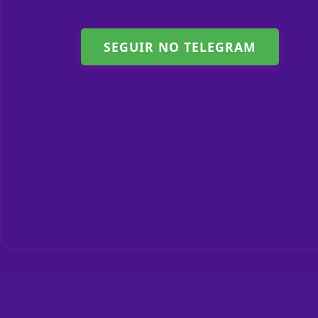
SEGUIR NO TELEGRAM