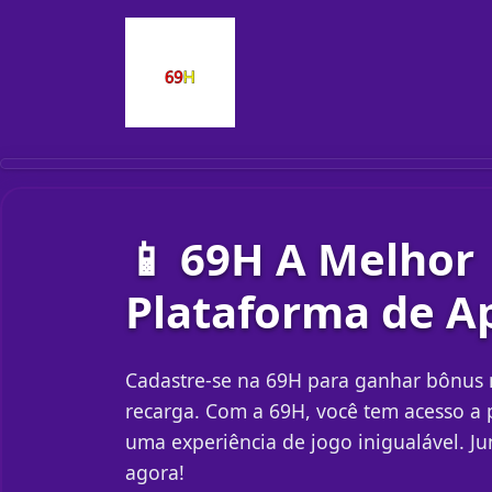
📱 69H A Melhor
Plataforma de A
Cadastre-se na 69H para ganhar bônus 
recarga. Com a 69H, você tem acesso a 
uma experiência de jogo inigualável. J
agora!