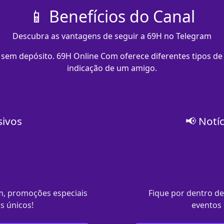
📱 Benefícios do Canal
Descubra as vantagens de seguir a 69H no Telegram
o sem depósito. 69H Online Com oferece diferentes tipos d
indicação de um amigo.
sivos
📢 Notí
m, promoções especiais
Fique por dentro d
s únicos!
eventos