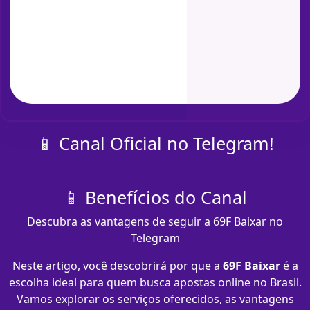
📱 Canal Oficial no Telegram!
📱 Benefícios do Canal
Descubra as vantagens de seguir a 69F Baixar no
Telegram
Neste artigo, você descobrirá por que a
69F Baixar
é a
escolha ideal para quem busca apostas online no Brasil.
Vamos explorar os serviços oferecidos, as vantagens