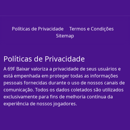
Políticas de Privacidade
Termos e Condições
Sitemap
Políticas de Privacidade
A 69F Baixar valoriza a privacidade de seus usuários e
está empenhada em proteger todas as informações
pessoais fornecidas durante o uso de nossos canais de
comunicação. Todos os dados coletados são utilizados
exclusivamente para fins de melhoria contínua da
experiência de nossos jogadores.