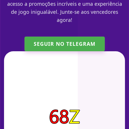
acesso a promoções incríveis e uma experiência
de jogo inigualável. Junte-se aos vencedores
agora!
SEGUIR NO TELEGRAM