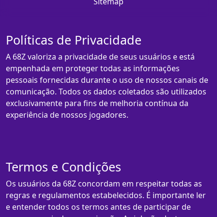
Sitemap
Políticas de Privacidade
A 68Z valoriza a privacidade de seus usuários e está
empenhada em proteger todas as informações
pessoais fornecidas durante o uso de nossos canais de
comunicação. Todos os dados coletados são utilizados
exclusivamente para fins de melhoria contínua da
experiência de nossos jogadores.
Termos e Condições
Os usuários da 68Z concordam em respeitar todas as
regras e regulamentos estabelecidos. É importante ler
e entender todos os termos antes de participar de