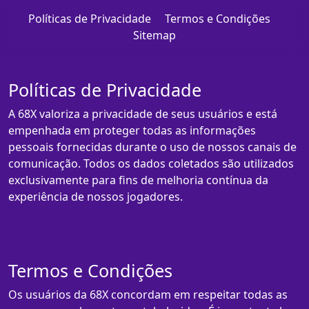
Políticas de Privacidade
Termos e Condições
Sitemap
Políticas de Privacidade
A 68X valoriza a privacidade de seus usuários e está
empenhada em proteger todas as informações
pessoais fornecidas durante o uso de nossos canais de
comunicação. Todos os dados coletados são utilizados
exclusivamente para fins de melhoria contínua da
experiência de nossos jogadores.
Termos e Condições
Os usuários da 68X concordam em respeitar todas as