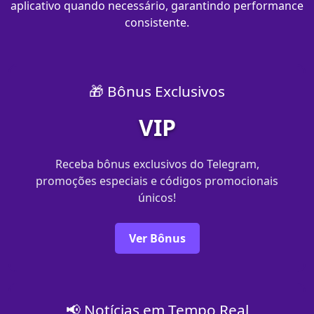
aplicativo quando necessário, garantindo performance
consistente.
🎁 Bônus Exclusivos
VIP
Receba bônus exclusivos do Telegram,
promoções especiais e códigos promocionais
únicos!
Ver Bônus
📢 Notícias em Tempo Real