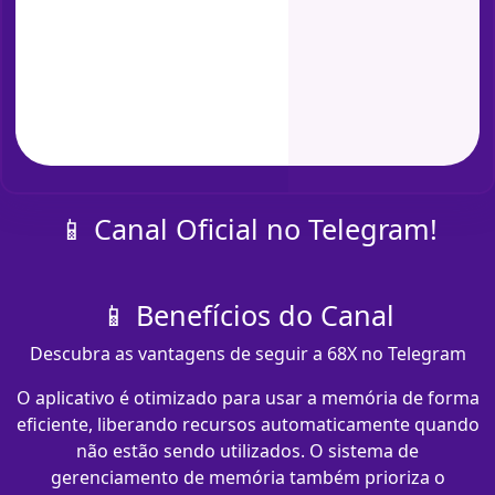
📱 Canal Oficial no Telegram!
📱 Benefícios do Canal
Descubra as vantagens de seguir a 68X no Telegram
O aplicativo é otimizado para usar a memória de forma
eficiente, liberando recursos automaticamente quando
não estão sendo utilizados. O sistema de
gerenciamento de memória também prioriza o