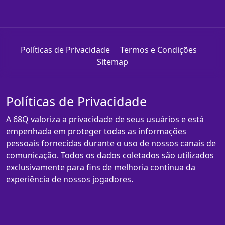
Políticas de Privacidade
Termos e Condições
Sitemap
Políticas de Privacidade
A 68Q valoriza a privacidade de seus usuários e está
empenhada em proteger todas as informações
pessoais fornecidas durante o uso de nossos canais de
comunicação. Todos os dados coletados são utilizados
exclusivamente para fins de melhoria contínua da
experiência de nossos jogadores.