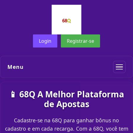
Login
Registrar-se
Menu
📱 68Q A Melhor Plataforma
de Apostas
Cadastre-se na 68Q para ganhar bônus no
cadastro e em cada recarga. Com a 68Q, você tem