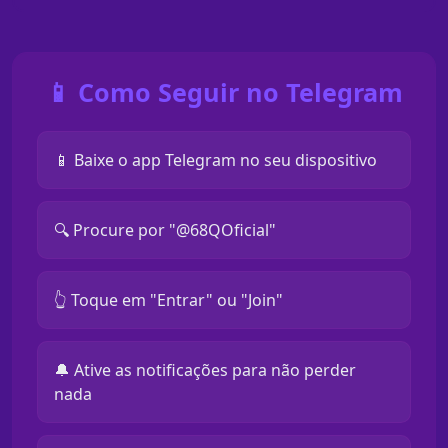
📱 Como Seguir no Telegram
📱 Baixe o app Telegram no seu dispositivo
🔍 Procure por "@68QOficial"
👆 Toque em "Entrar" ou "Join"
🔔 Ative as notificações para não perder
nada