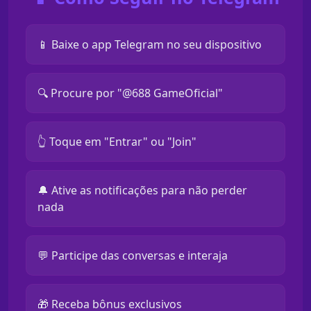
📱 Baixe o app Telegram no seu dispositivo
🔍 Procure por "@688 GameOficial"
👆 Toque em "Entrar" ou "Join"
🔔 Ative as notificações para não perder
nada
💬 Participe das conversas e interaja
🎁 Receba bônus exclusivos