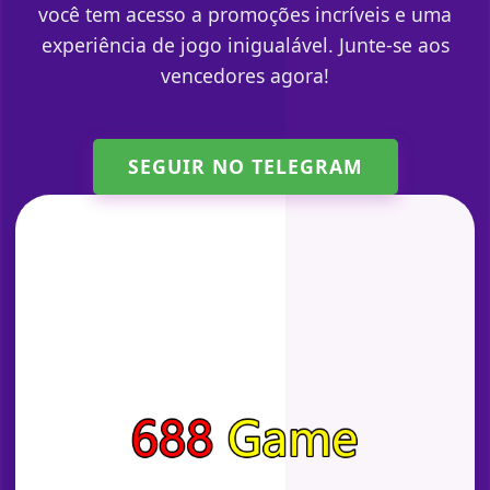
você tem acesso a promoções incríveis e uma
experiência de jogo inigualável. Junte-se aos
vencedores agora!
SEGUIR NO TELEGRAM