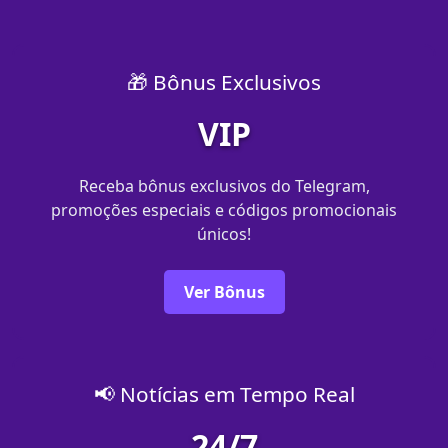
🎁 Bônus Exclusivos
VIP
Receba bônus exclusivos do Telegram,
promoções especiais e códigos promocionais
únicos!
Ver Bônus
📢 Notícias em Tempo Real
24/7