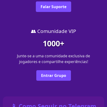
Falar Suporte
👥 Comunidade VIP
1000+
Junte-se a uma comunidade exclusiva de
jogadores e compartilhe experiências!
Entrar Grupo
📱 Como Seguir no Telegram